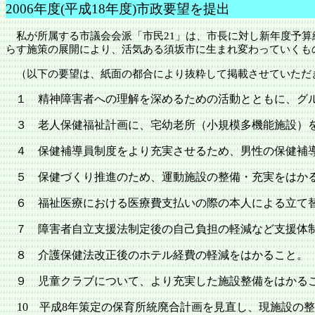
2006年度(平成18年度)市政要望を提出
私が所属する市議会会派「市民
21」は、市長に対し新年度予
らす施策の展開により、活気ある
須坂市
に生まれ変わっていくも
（以下の要望は、紙面の都合により抜粋して掲載させていただ
１ 精神障害者への理解を深めるための活動とともに、グ
３ 老人保健福祉計画に、宅幼老所（小規模多機能施設）
４ 保健補導員制度をより充実させるため、男性の保健補
５ 保健づくり推進のため、運動施設の整備・充実をはか
６ 福祉医療における医療費支払いの際の本人による立て
７ 障害者自立支援法制定後の自己負担の軽減など支援体
８ 介護保健法改正後のホテル経費の軽減をはかること。
９ 児童クラブについて、より充実した施設整備をはかる
10
平成
8
年策定の保育所統廃合計画を見直し、現施設の整