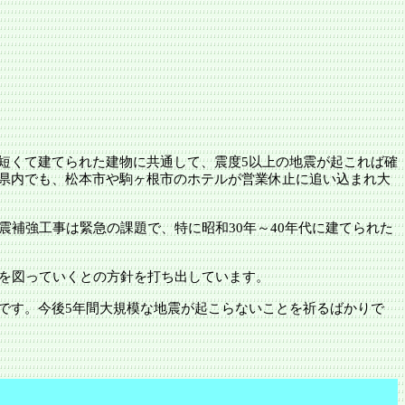
短くて建てられた建物に共通して、震度
5以上の地震が起これば確
県
内でも、
松本市
や
駒ヶ根市
のホテルが営業休止に追い込まれ大
震補強工事は緊急の課題で、特に昭和
30年～40年代に建てられた
命を図っていくとの方針を打ち出しています。
です。今後
5年間大規模な地震が起こらないことを祈るばかりで