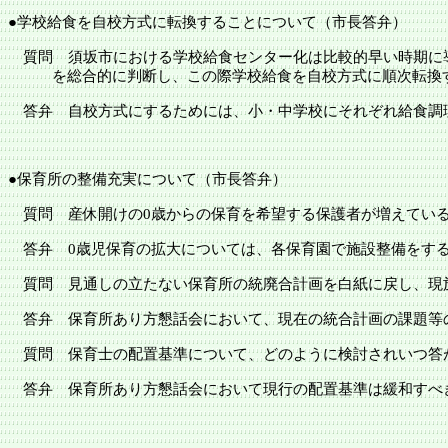
●学校給食を自校方式に転換することについて（市長答弁）
質問
須坂市
における学校給食センター化は比較的早い時期に
を総合的に判断し、この際学校給食を自校方式に順次転換
答弁 自校方式にするためには、小・中学校にそれぞれ給食調
●保育所の整備充実について（市長答弁）
質問 産休開けの
0歳からの保育を希望する保護者が増えてい
答弁
0歳児保育の拡大については、各保育園で施設整備をす
質問 見通しの立たない保育所の統廃合計画を白紙に戻し、現
答弁 保育所あり方懇話会において、現在の統合計画の課題等
質問 保育士の配置基準について、どのように検討されいつ答
答弁 保育所あり方懇話会において現行の配置基準は緩和すべ