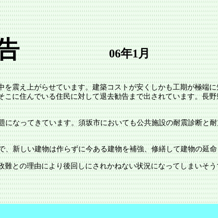
告
06年1月
中を震え上がらせています。建築コストが安くしかも工期が極端に
そこに住んでいる住民に対して退去勧告まで出されています。
長野
題になってきています。
須坂市
においても公共施設の耐震診断と耐
）で、新しい建物は作らずに今ある建物を補強、修繕して建物の延
政難との理由により後回しにされかねない状況になってしまいそう