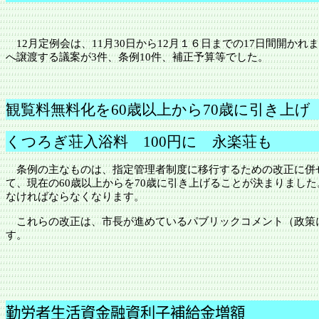
12月定例会は、11月30日から12月１６日までの17日間開
へ譲渡する議案が3件、条例10件、補正予算等でした。
観覧料無料化を
60歳以上から70歳に引き上げ
くつろぎ荘入浴料
100円に 永楽荘も
条例の主なものは、指定管理者制度に移行するための改正に併
て、現在の
60歳以上からを70歳に引き上げることが決まりま
なければならなくなります。
これらの改正は、市長が進めているパブリックコメント（政策
す。
勤労者生活資金融資利子補給金増額