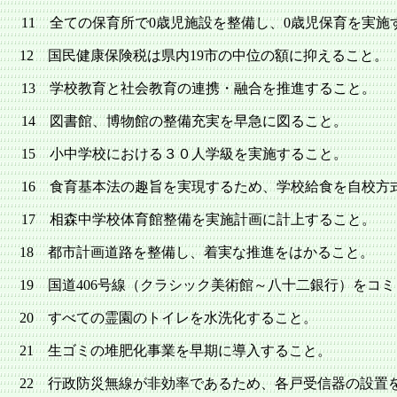
11
全ての保育所で
0
歳児施設を整備し、
0
歳児保育を実施
12
国民健康保険税は県内
19
市の中位の額に抑えること。
13
学校教育と社会教育の連携・融合を推進すること。
14
図書館、博物館の整備充実を早急に図ること。
15
小中学校における３０人学級を実施すること。
16
食育基本法の趣旨を実現するため、学校給食を自校方
17
相森中学校体育館整備を実施計画に計上すること。
18
都市計画道路を整備し、着実な推進をはかること。
19
国道
406
号線（クラシック
美術館～八十
二銀行）をコミ
20
すべての霊園のトイレを水洗化すること。
21
生ゴミの堆肥化事業を早期に導入すること。
22
行政防災無線が非効率であるため、各戸受信器の設置