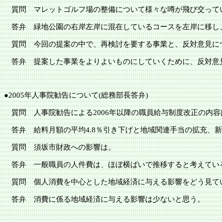
質問 マレットゴルフ場の整備について様々な噂が飛び交って
答弁 緑地公園の右岸左岸に混在しているコースを左岸に移し
質問 今回の提案の中で、再検討を要する事業と、反対意見に
答弁 提案した事業をよりよいものにしていくために、反対意
●
2005年人事院勧告について(総務部長答弁)
質問 人事院勧告による
2006年以降の職員給与制度改正の内
答弁 給料月額の平均
4.8％引き下げと地域関連手当の拡充、
質問
須坂市
財政への影響は。
答弁 一般職員の人件費は、ほぼ横ばいで推移すると考えてい
質問 個人消費を中心とした地域経済に与える影響をどう見て
答弁 消費に係る地域経済に与える影響は少ないと思う。