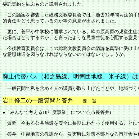
委託契約を結ぶものと説明されました。
この議案を審査した総務文教委員会では、過去
32年間も法的
的責任をどう思っているのか等の意見が出されました。
更に、菅平小中学校に通学されている、峰の原高原の児童生徒
た場合はどうするのか、と言ったような児童生徒を心配する意見
今後教育委員会は、この総務文教委員会の議論を真摯に受け止
な意思疎通を図らなければならないのではないでしょうか。
廃止代替バス（相之島線、明徳団地線、米子線）は
一般質問で私を含め４人の議員が取り上げたことや、地域づく
岩田修二の一般質問と答弁
要 旨
●「みんなで考える
18年度事業」について(市長答弁)
質問 今ある公共施設を安全に長期にわたって使用することに
答弁 中越地震の教訓から、災害時に対策本部となる市庁舎や