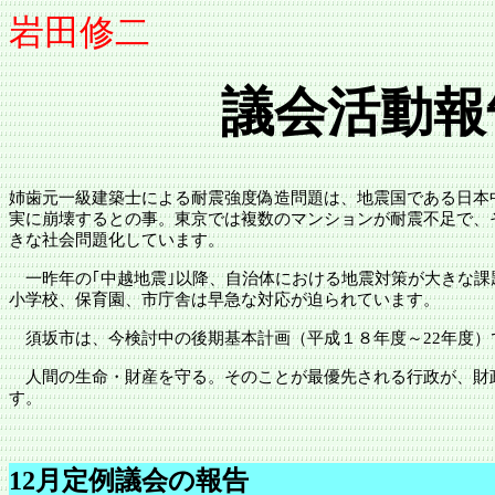
岩田修二
議会活動報
姉歯元一級建築士による耐震強度偽造問題は、地震国である日本
実に崩壊するとの事。東京では複数のマンションが耐震不足で、
きな社会問題化しています。
一昨年の｢中越地震｣以降、自治体における地震対策が大きな課
小学校、保育園、市庁舎は早急な対応が迫られています。
須坂市
は、今検討中の後期基本計画（平成１８年度～
22年度
人間の生命・財産を守る。そのことが最優先される行政が、財
す。
12月定例議会の報告