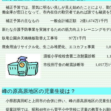
補正予算では、景気に明るい兆しが見え始めたことにより、勤労
働金庫が窓口となって、市内在住の勤労者であれば誰でも融資を
補正予算の主なもの
一般会計補正額
2億1,674万1千円
新たな介護予防事業を実施するための筋力向上トレーニング
臥竜公園弁天橋橋板取替え工事等
97万1千円
廃食用油リサイクル化、生ごみ堆肥化、エコカフェ事業
1,
須坂小学校校舎第二次耐震診断
1,
市役所庁舎の耐震診断等
1,0
峰の原高原地区の児童生徒は？
小県郡真田町
と
上田市
の合併に伴い、峰の原高原地区の児童生
提案説明では、昭和
48年から菅平小中学校に児童の教育をお