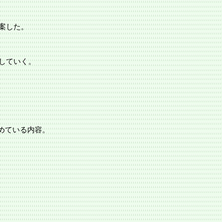
案した。
していく。
めている内容。