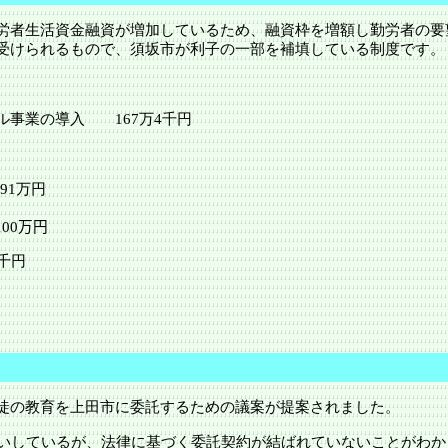
者生活資金融資が増加しているため、融資枠を増額し勤労者の要
受けられるもので、
須坂市
が利子の一部を補填している制度です。
モデル事業の導入
167万4千円
091万円
100
万円
57万1千円
徒の教育を
上田市
に委託するための議案が提案されました。
願いしているが、法律に基づく委託契約が結ばれていないことがわか