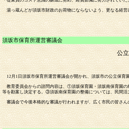
・従業員のコスト意識の醸成に努め、経費節減に努力されていた
湯っ蔵んどが
須坂市
財政のお荷物にならないよう、更なる経営
須坂市
保育所運営審議会
公
12月1日
須坂市
保育所運営審議会が開かれ、
須坂市
の公立保育
教育委員会からの諮問内容は、①須坂保育園・須坂南保育園の統
等を勘案し決定する。③須坂南保育園の整備については、民間活
審議会で今後本格的な審議が行われますが、広く市民の皆さん