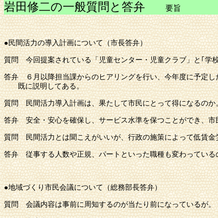
岩田修二の一般質問と答弁
要
●民間活力の導入計画について（市長答弁）
質問
今回提案されている「児童センター・児童クラブ」と｢学校
答弁
６月以降担当課からのヒアリングを行い、今年度に予定した
既に説明してある。
質問
民間活力導入計画は、果たして市民にとって得になるのか
答弁
安全・安心を確保し、サービス水準を保つことができ、市
質問
民間活力とは聞こえがいいが、行政の施策によって低賃金労
答弁
従事する人数や正規、パートといった職種も変わっているの
●地域づくり市民会議について（総務部長答弁）
質問
会議内容は事前に周知するのが当たり前になっているが。