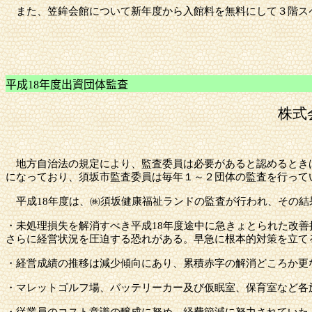
また、笠鉾会館について新年度から入館料を無料にして３階ス
平成
18
年度出資団
株式
地方自治法の規定により、監査委員は必要があると認めるとき
になっており、
須坂市
監査委員は毎年１～２団体の監査を行って
平成
18年度は、㈱須坂健康福祉ランドの監査が行われ、その
・未処理損失を解消すべき平成
18年度途中に急きょとられた改
さらに経営状況を圧迫する恐れがある。早急に根本的対策を立て
・経営成績の推移は減少傾向にあり、累積赤字の解消どころか更
・マレットゴルフ場、バッテリーカー及び仮眠室、保育室など各