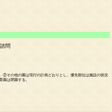
諮問
。②その他の園は現行の計画どおりとし、優先順位は施設の状況
育園は閉園する。