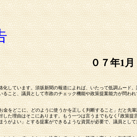
告
０７年1月
格化しています。須坂新聞の報道によれば、いたって低調ムード。
いること、議員として市政のチェック機能や政策提案能力が問われ
お金をどこに、どのように使うかを正しく判断すること」だと先輩
対した理由はそこにあります。もう一つは言うまでもなく｢政策提
ほうがよい」とする提案ができるような資質が必要で、議員として