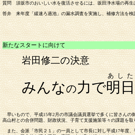
質問
須坂市
のおいしい水を復活させるには、坂田浄水場の再生
答弁
来年度「緩速ろ過池」の漏水調査を実施し、補修方法を検
新たなスタートに向けて
岩田修二の決
あした
みんな
力で
明
の
早いもので、平成
15年2月の市議会議員選挙で多くに皆さん
高山村
との合併問題、財政状況、子育て支援施策等々の課題を取
また、会派「市民２１」の一員として市長に対し平成
17年度