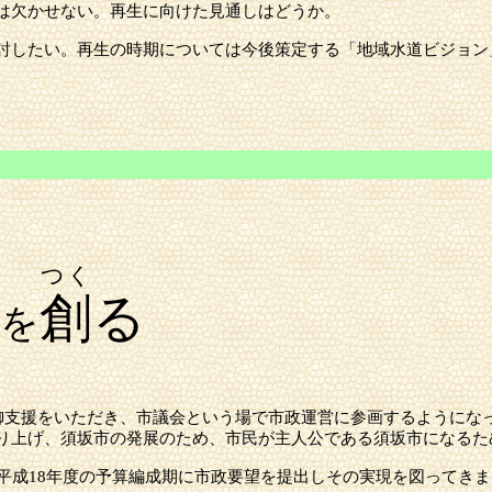
は欠かせない。再生に向けた見通しはどうか。
討したい。再生の時期については今後策定する「地域水道ビジョン
意
つく
日
創
る
を
の御支援をいただき、市議会という場で市政運営に参画するようにな
り上げ、
須坂市
の発展のため、市民が主人公である
須坂市
になるた
、平成18年度の予算編成期に市政要望を提出しその実現を図ってき