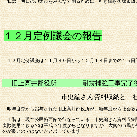
私は、明日の
須坂市
をみんなで創るために、引き続き
須坂市
政
１２月定例議会の報告
１２月定例議会は１１月３０日から１２月１４日までの１５日
旧上高井郡役所 耐震補強工事完了
市史編さん資料収納と 
昨年度県から譲与された旧上高井郡役所が、新年度から社会教
１階は、現在公民館西館で行なっている、市史編さん資料収集関
実際使用できるのは平成
19年度からとなりますが、大勢の市民
のが良いのではないかと思っています。