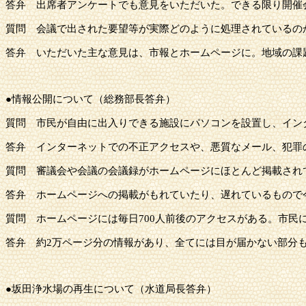
答弁
出席者アンケートでも意見をいただいた。できる限り開催
質問
会議で出された要望等が実際どのように処理されているの
答弁
いただいた主な意見は、市報とホームページに。地域の課
●情報公開について（総務部長答弁）
質問
市民が自由に出入りできる施設にパソコンを設置し、イン
答弁
インターネットでの不正アクセスや、悪質なメール、犯罪
質問
審議会や会議の会議録がホームページにほとんど掲載され
答弁
ホームページへの掲載がもれていたり、遅れているもので
質問
ホームページには毎日
700人前後のアクセスがある。市
答弁
約
2万ページ分の情報があり、全てには目が届かない部分
●坂田浄水場の再生について（水道局長答弁）