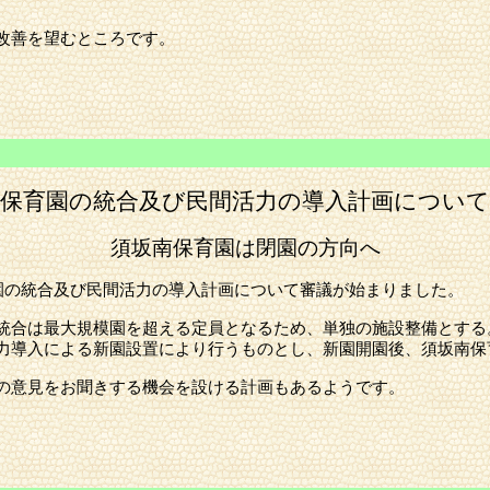
。
改善を望むところです。
立保育園の統合及び民間活力の導入計画について
須坂南保育園は閉園の方向へ
園の統合及び民間活力の導入計画について審議が始まりました。
合は最大規模園を超える定員となるため、単独の施設整備とする
力導入による新園設置により行うものとし、新園開園後、須坂南保
の意見をお聞きする機会を設ける計画もあるようです。