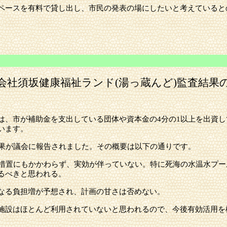
ペースを有料で貸し出し、市民の発表の場にしたいと考えていると
体監査
会社須坂健康福祉ランド
(湯っ蔵んど)監査結果
は、市が補助金を支出している団体や資本金の
4分の1以上を出資
います。
結果が議会に報告されました。その概要は以下の通りです。
善措置にもかかわらず、実効が伴っていない。特に死海の水温水プ
るべきと思われる。
なる負担増が予想され、計画の甘さは否めない。
施設はほとんど利用されていないと思われるので、今後有効活用を