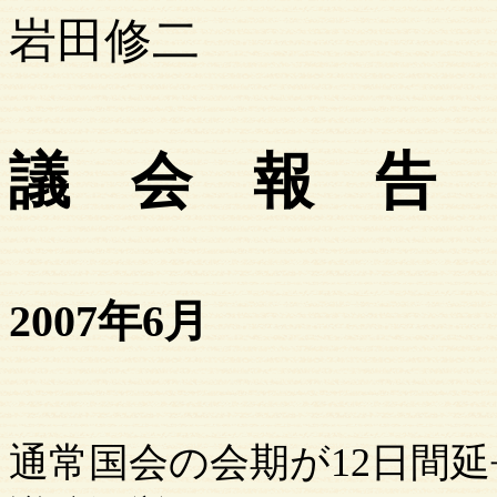
岩田修二
議 会 報 告
2007年6月
通常国会の会期が
12日間