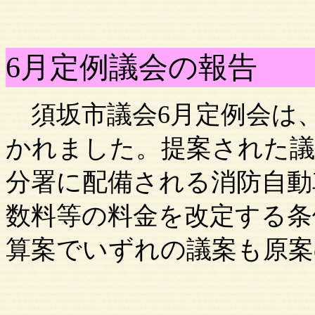
6月定例議会の報告
須坂市
議会
6月定例会は、
かれました。提案された議
分署に配備される消防自動
数料等の料金を改定する条
算案でいずれの議案も原案