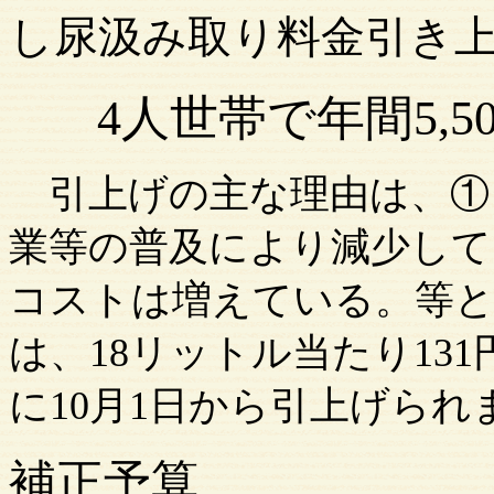
し尿汲み取り料金引
4人世帯で年間5,
引上げの主な理由は、①
業等の普及により減少して
コストは増えている。等と
は、
18リットル当たり131
に10月1日から引上げられ
補正予算