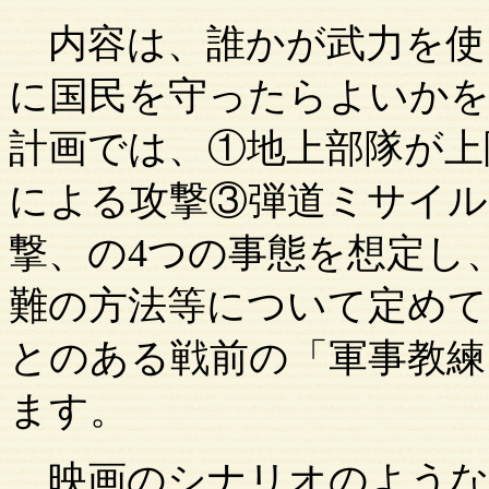
内容は、
誰かが武力を使
に国民を守ったらよいかを
計画では、①地上部隊が上
による攻撃③弾道ミサイル
撃、の
4つの事態を想定し
難の方法等について定めて
とのある戦前の「軍事教練
ます。
映画のシナリオのような