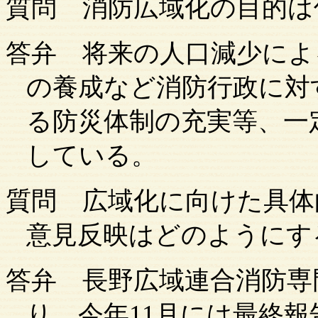
質問
消防広域化の目的は
答弁
将来の人口減少によ
の養成など消防行政に対
る防災体制の充実等、一
している。
質問
広域化に向けた具体
意見反映はどのようにす
答弁
長野広域連合消防専
り、今年
11月には最終