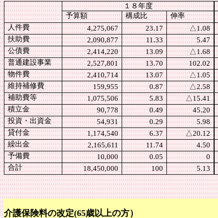
１８年度
予算額
構成比
伸率
人件費
4,275,067
23.17
△
1.08
扶助費
2,090,877
11.33
5.47
公債費
2,414,220
13.09
△
1.68
普通建設事業
2,527,801
13.70
102.02
物件費
2,410,714
13.07
△
1.05
維持補修費
159,955
0.87
△
2.58
補助費等
1,075,506
5.83
△
15.41
積立金
90,778
0.49
45.20
投資・出資金
54,931
0.29
5.98
貸付金
1,174,540
6.37
△
20.12
繰出金
2,165,611
11.74
4.50
予備費
10,000
0.05
0
合計
18,450,000
100
5.13
介護保険料の改定
(65歳以上の方）