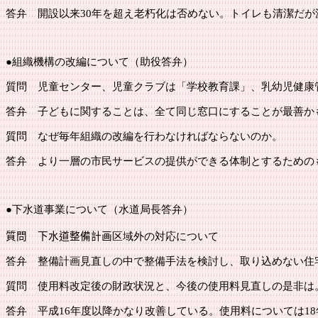
答弁
開設以来
30年を超え老朽化は否めない。トイレも清潔だ
●
組織機構の改編について（助役答弁）
質問
児童センター、児童クラブは「学校教育課」、乳幼児健康管
答弁
子どもに関することは、全て同じ窓口にすることが最善かも
質問
なぜ毎年組織の改編を行わなければならないのか。
答弁
より一層の市民サービスの提供ができる体制とするための
●
下水道事業について（水道局長答弁）
質問
下水道整備計画
区域外の対応について
答弁
整備計画見直しの中で整備手法を検討し、取り込めない住
質問
使用料改定後の財政状況と、今後の使用料見直しの是非は
答弁
平成
16年度以降かなり改善している。使用料については1