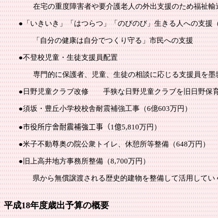
在宅の重度障害者や要介護老人の外出支援のため福祉輸送
●「いきいき」「はつらつ」「のびのび」生きる人への支援
「自分の健康は自分でつくり守る」市民への支援
●不登校児童・生徒支援員配置
専門的に保護者、児童、生徒の相談に応じる支援員を墨
●日野児童クラブ改修 手狭な日野児童クラブを旧日野保育
●須坂・豊丘小学校校舎耐震補強工事（
6億603万円）
●市役所庁舎耐震補強工事（
1
億
5,810万円）
●米子不動尊奥の院公衆トイレ、休憩所等整備（
648万円）
●旧上高井地方事務所整備（
8,700万円）
県から無償譲渡される歴史的建物を整備して活用してい
平成18年度歳出予算の概要