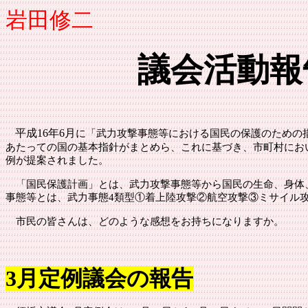
岩田修二
議会活動報
平成
16年6月
に「武力攻撃事態等における国民の保護のための
あたっての国の基本指針がまとめら、これに基づき、市町村にお
例が提案されました。
「国民保護計画」とは、武力攻撃事態等から国民の生命、身体
事態等とは、武力事態
4類型①着上陸攻撃②航空攻撃③ミサイル
市民の皆さんは、どのような感想をお持ちになりますか。
3月定例議会の報告