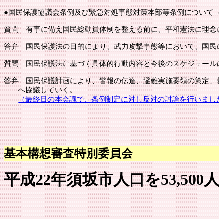
●
国民保護協議会条例及び緊急対処事態対策本部等条例について
質問
有事に備え国民総動員体制を整える前に、平和憲法に理念
答弁
国民保護法の目的により、武力攻撃事態等において、国民
質問
国民保護法に基づく具体的行動内容と今後のスケジュール
答弁
国民保護計画により、警報の伝達、避難実施要領の策定、
へ協議していく。
（最終日の本会議で、条例制定に対し反対の討論を行いまし
基本構想審査特別委員会
平成22年須坂市人口を53,50