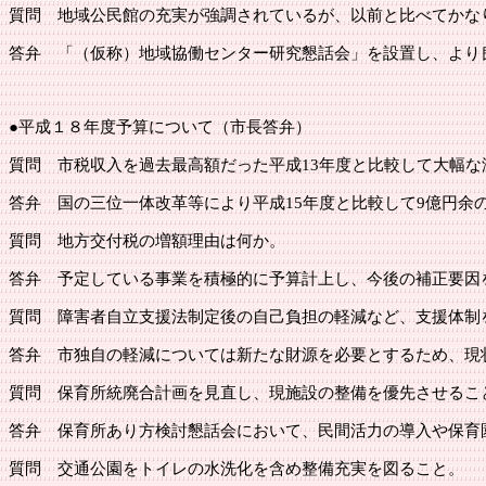
質問
地域公民館の充実が強調されているが、以前と比べてかな
答弁
「（仮称）地域協働センター研究懇話会」を設置し、より
●
平成１８年度予算について（市長答弁）
質問
市税収入を過去最高額だった平成
13年度と比較して大幅
答弁
国の三位一体改革等により平成
15年度と比較して9億円
質問
地方交付税の増額理由は何か。
答弁
予定している事業を積極的に予算計上し、今後の補正要因
質問
障害者自立支援法制定後の自己負担の軽減など、支援体制
答弁
市独自の軽減については新たな財源を必要とするため、現
質問
保育所統廃合計画を見直し、現施設の整備を優先させるこ
答弁
保育所あり方検討懇話会において、民間活力の導入や保育
質問
交通公園をトイレの水洗化を含め整備充実を図ること。