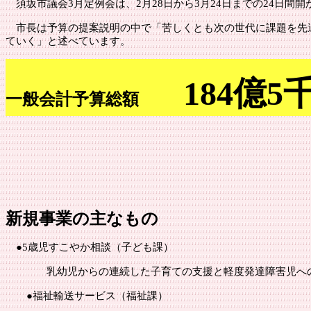
須坂市
議会
3月定例会は、2月28日から3月24日までの24日
市長は予算の提案説明の中で「苦しくとも次の世代に課題を先
ていく」と述べています。
184億5
一般会計予算総額
前年と
新規事業の主なもの
●
5歳児すこやか相談（子ども課）
乳幼児からの連続した子育ての支援と軽度発達障害児へ
●福祉輸送サービス（福祉課）