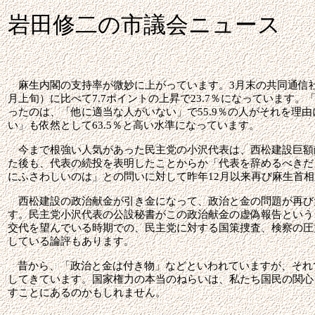
岩田修二の市議会ニュース
麻生内閣の支持率が微妙に上がっています。
3
月末の共同通信
月上旬）に比べて
7.7
ポイントの上昇で
23.7
％になっています。
ったのは、「他に適当な人がいない」で
55.9
％の人がそれを理由
い」も依然として
63.5
％と高い水準になっています。
今まで根強い人気があった民主党の小沢代表は、西松建設巨額
た後も、代表の続投を表明したことからか「代表を辞めるべきだ
にふさわしいのは」との問いに対して昨年
12
月以来再び麻生首相
西松建設の政治献金が引き金になって、政治と金の問題が再び
す。民主党小沢代表の公設秘書がこの政治献金の虚偽報告という
交代を望んでいる時期での、民主党に対する国策捜査、検察の圧
している論評もあります。
昔から、「政治と金は付き物」などといわれていますが、それ
してきています。国家権力の本当のねらいは、私たち国民の関心
すことにあるのかもしれません。