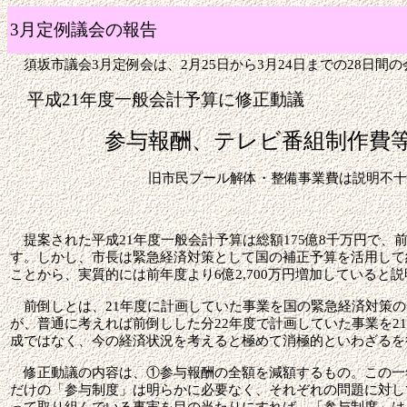
3
月定例議会の報告
須坂市議会
3
月定例会は、
2
月
25
日から
3
月
24
日までの
28
日間の
平成
21
年度一般会計予算に修正動議
参与報酬、テレビ番組制作費
旧市民プール解体・整備事業費は説明不
提案された平成
21
年度一般会計予算は総額
175
億
8
千万円で、
す。しかし、市長は緊急経済対策として国の補正予算を活用して
ことから、実質的には前年度より
6
億
2,700
万円増加していると説
前倒しとは、
21
年度に計画していた事業を国の緊急経済対策の
が、普通に考えれば前倒しした分
22
年度で計画していた事業を
21
成ではなく、今の経済状況を考えると極めて消極的といわざるを
修正動議の内容は、①参与報酬の全額を減額するもの。この一
だけの「参与制度」は明らかに必要なく、それぞれの問題に対し