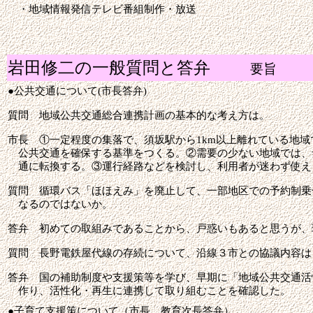
・地域情報発信テレビ番組制作・放
岩田修二の一般質問と答弁
要旨
●
公共交通について
(
市長答弁
)
質問
地域公共交通総合連携計画の基本的な考え方は。
市長
①一定程度の集落で、須坂駅から
1km
以上離れている地域
公共交通を確保する基準をつくる。②需要の少ない地域では、
通に転換する。③運行経路などを検討し、利用者が迷わず使え
質問
循環バス「ほほえみ」を廃止して、一部地区での予約制乗
なるのではないか。
答弁
初めての取組みであることから、戸惑いもあると思うが、
質問
長野電鉄屋代線の存続について、沿線３市との協議内容は
答弁
国の補助制度や支援策等を学び、早期に「地域公共交通活
作り、活性化・再生に連携して取り組むことを確認した。
●
子育て支援策について（市長、教育次長答弁）