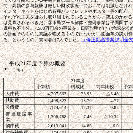
って取り組んでいる事実を目の当たりにすれば、「参与制度」は
て、高額の参与報酬は厳しい財政状況下においては削減しなけれ
インターネットをはじめ各種パンフレットやポスター等の配布、
それぞれ工夫を凝らし取り組まれていることから、費用のかかる
は見直されるべきだ。③市民プール解体・整備事業は平面図すら
資料も不十分。
7,500
万円余の事業を、口頭説明だけで承認を求
の計画そのものに異議を唱えるものではないが、図面等の説明資
（修正動議提案説明全
る。というもの。賛同者は
7
人でした。
平成
21
年度予算
円 ％）
21
年度
予算額
構成比
前年比較
予算
人件費
4,207,663
23.93
△
3.48
扶助費
2,408,323
13.70
4.77
公債費
2,174,614
12.37
0.87
普通建設事
1,306,768
7.43
△
10.32
業
物件費
2,613,041
14.86
6.0
維持補修費
174,231
0.99
△
2.19