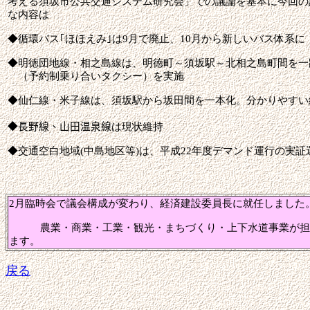
考える須坂市公共交通システム研究会」での議論を基本に今回の
な内容は
◆循環バス｢ほほえみ｣は
9
月で廃止、
10
月から新しいバス体系に
◆明徳団地線・相之島線は、明徳町～須坂駅～北相之島町間を一
（予約制乗り合いタクシー）を実施
◆仙仁線・米子線は、須坂駅から坂田間を一本化。分かりやすい
◆長野線、山田温泉線
は現状維持
◆交通空白地域
(
中島地区等
)
は、平成
22
年度デマンド運行の実証
2
月臨時会で議会構成が変わり、経済建設委員長に就任しました
農業・商業・工業・観光・まちづくり・上下水道事業が担当
ます
。
戻る