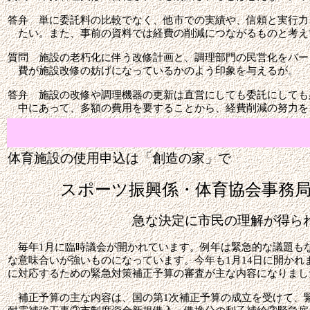
答弁
単に委託料の比較でなく、他市での実績や、信頼と実行力
たい。また、事前の資料では経費の削減につながるものと考え
質問
施設の老朽化に伴う改修計画と、調理部門の民営化をバー
費が施設改修の妨げになっているかのよう印象を与えるが。
答弁
施設の改修や調理機器の更新は直営にしても委託にしても
中にあって、多額の費用を要することから、経費削減の努力を
体育施設の使用申込は「創造の家」で
スポーツ振興係・体育協会事務局
急な決定に市民の理解が得ら
毎年
1
月に臨時議会が開かれています。例年は緊急的な議題も
な意味合いが強いものになっています。今年も
1
月
14
日に開かれ
に対応するための緊急対策補正予算の審査が主な内容になりまし
補正予算の主な内容は、国の第
1
次補正予算の成立を受けて、