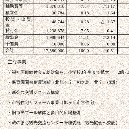
補助費等
1,378,310
7.84
△
1.17
積立金
30,784
0.18
1.64
投資・出資
48,744
0.28
△
11.67
金
貸付金
1,238,878
7.05
0.41
繰出金
1,988,644
11.31
△
2.14
予備費
10,000
0.06
0.00
合計
17,580,000
100.0
△
0.51
主な事業
・福祉医療給付金支給対象を、小学校
3
年生まで拡大
2
億
7,
・保育園園舎耐震診断（北旭ヶ丘、相之島、豊丘、須坂
・新公共交通システム構
・市営住宅リフォーム事業（旭ヶ丘市営住宅）
・旧市民プール解体と多目的広場整備
・蔵のまち観光交流センター管理委託（観光協会へ委託