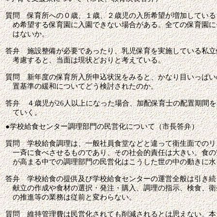
質問
保育所への０歳、１歳、２歳児の入所希望が増加している
め希望する保育園に入園できない場合がある。全ての保育園に
はないか。
答弁
施設整備が必要であったり、乳児保育を実施している私立
考慮すると、当面は現状どおりと考えている。
質問
新年度の保育所入所申込状況をみると、かなり目いっぱい
置基準の緩和についてどう検討されたのか。
答弁
４歳児が
26
人以上になった場合、加配保育士の配置期間を
ていく。
●
学校給食センター調理部門の民営化について（市長答弁）
質問
学校給食調理は、
一般社員食堂などと違って衛生面でのリ
一斉に食べさせるものであり、その社会的責任は大きい。食の
が高まる中での調理部門の民営化はこうした世の中の動きに水
答弁
学校給食の提供及び学校給食センターの運営全般は引き続
献立の作成や食材の選択・発注・購入、調理の指示、検食、衛
の推進等の業務は従前と変わらない。
質問
維持管理費は民営化されても削減されるとは思えない。本