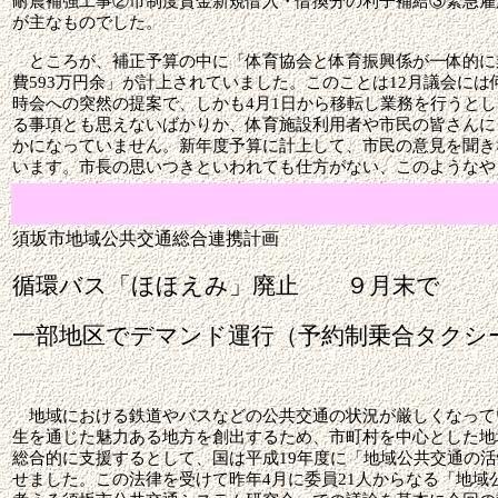
耐震補強工事②市制度資金新規借入・借換分の利子補給③緊急雇
が主なものでした。
ところが、補正予算の中に「体育協会と体育振興係が一体的に
費
593
万円余」が計上されていました。このことは
12
月議会には
時会への突然の提案で、しかも
4
月
1
日から移転し業務を行うとし
る事項とも思えないばかりか、体育施設利用者や市民の皆さんに
かになっていません。新年度予算に計上して、市民の意見を聞き
います。市長の思いつきといわれても仕方がない、このようなや
須坂市地域公共交通総合連携計画
循環バス「ほほえみ」廃止 ９月末で
一部地区でデマンド運行（予約制乗合タ
地域における鉄道やバスなどの公共交通の状況が厳しくなって
生を通じた魅力ある地方を創出するため、市町村を中心とした地
総合的に支援するとして、国は平成
19
年度に「地域公共交通の活
せました。この法律を受けて昨年
4
月に委員
21
人からなる「地域