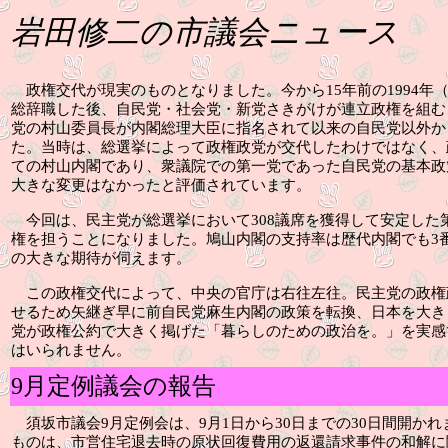
岩田修二の市議会ニュース
政権交代が現実のものとなりました。今から
15
年前の
1994
年
総辞職した後、自民党・社会党・新党さきがけが連立政権を組む
党の村山委員長が内閣総理大臣に指名されて以来の自民党以外か
た。当時は、総選挙によって政権政党が交代したわけではなく、
ての村山内閣であり、衆議院での第一党であった自民党の基本政
大きな変更はなかったと評価されています。
今回は、民主党が総選挙において
308
議席を獲得して安定した
権を担うことになりました。鳩山内閣の支持率は歴代内閣でも
3
の大きな期待が伺えます。
この政権交代によって、中央の官庁は右往左往。民主党の政権
せるため矢継ぎ早に前自民党麻生内閣の政策を転換、日本を大き
党が政権公約で大きく掲げた「暮らしのための政治を。」を実感
はいられません。
9月定例議会の報告
須坂市議会
9
月定例会は、
9
月
1
日から
30
日までの
30
日間開かれ
ものは、市営住宅退去時の原状回復費用の返還請求事件の和解に