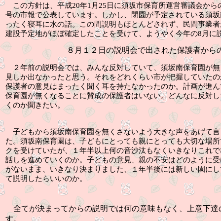
この方針は、平成
20
年
1
月
25
日に須坂市保育所運営審議会から
号の市報で公表しています。しかし、閉園が予定されている須坂
ったく寝耳に水の話。この間説明もほとんどされず、民間事業者
建設予定地がほぼ確定したことを受けて、ようやく今年の
8
月に
８月１２日の説明会で出された保護者から
２年前の説明会では、みんな反対していて、須坂南保育園が無
見しか出なかったと思う。それをどれくらい市が把握していたの
保護者の意見はまったく聞く耳を持たなかったのか。計画が進ん
保育園が無くなることに賛成の保護者はいない。どんなに反対し
くのか聞きたい。
子どもから須坂南保育園を無くさないよう大きな声をあげて言
た。須坂南保育園は、子どもにとっても親にとっても大切な場所
クを受けていたが、１年半以上何の音沙汰もなくいきなりこれで
話しを進めていくのか。子どもの意見、親の不安はどのように受
がないまま、いきなり決まりました、１年半後には新しい園にし
て説明したらいいのか。
全てが決まってからの説明では何の意味もなく、上意下達
す。