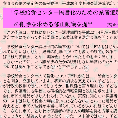
審査会条例の制定等の条例案件、平成
20
年度各種会計決算認定、
「学校給食センター民営化のための業者選
の削除を求める修正動議を提出
（補正
この予算は、学校給食センター調理部門を平成
22
年
4
月から民
選定するにあたって外部委員による委託業者選定会議を開くため
学校給食センター調理部門の民営化については、
PTA
をはじめ
れていないばかりか、経費の削減についても多くの疑問が残るこ
ば「検討委員会」とか「審議会」とかいったものを全く開かず、
しなかったのに、いつ誰が決めたかの説明もない民営化のための
ついては認めることはできないと主張しました。
学校給食センターの民営化について市民からは、「給食センタ
とを聞き、立腹しています。将来の須坂を支えていく子どもに、
が行政の役割ではないでしょうか。財政難と言う理由で、子ども
です。保護者にも学校にも積極的な情報公開と説明を求めます。
会に市民の意見が取り入れられていない。実際に知らない保護者
のコストは決して税金の無駄遣いにはならない」といった意見が
考えると、市民の理解が本当に得られているか大いに疑問があり
ら、さらに市民、とりわけ保護者の皆さんの理解を得る方策を講
でしょうか。結論ありきではなく、またコスト論ではなく、子ど