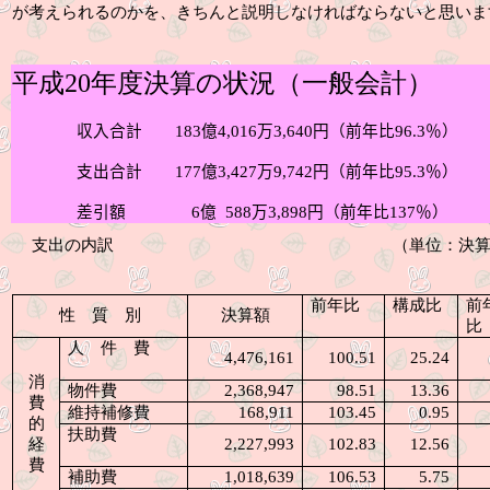
が考えられるのかを、きちんと説明しなければならないと思いま
平成
20
年度決算の状況（一般会計）
収入合計
183
億
4,016
万
3,640
円（前年比
96.3
％）
支出合計
177
億
3,427
万
9,742
円（前年比
95.3
％）
差引額
6
億
588
万
3,898
円（前年比
137
％）
支出の内訳
（単位：決算額 千円
前年比
構成比
前
性 質 別
決算額
比
人件費
4,476,161
100.51
25.24
消
物件費
2,368,947
98.51
13.36
費
維持補修費
168,911
103.45
0.95
的
扶助費
経
2,227,993
102.83
12.56
費
補助費
1,018,639
106.53
5.75