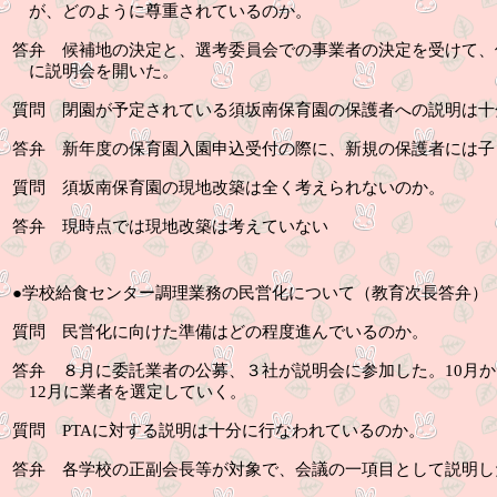
が、どのように尊重されているのか。
答弁
候補地の決定と、選考委員会での事業者の決定を受けて、
に説明会を開いた。
質問
閉園が予定されている須坂南保育園の保護者への説明は十
答弁
新年度の保育園入園申込受付の際に、新規の保護者には子
質問
須坂南保育園の現地改築は全く考えられないのか。
答弁
現時点では現地改築は考えていない
●
学校給食センター調理業務の民営化について（教育次長答弁）
質問
民営化に向けた準備はどの程度進んでいるのか。
答弁
８月に委託業者の公募、３社が説明会に参加した。
10
月か
12
月に業者を選定していく。
質問
PTA
に対する説明は十分に行なわれているのか。
答弁
各学校の正副会長等が対象で、会議の一項目として説明し