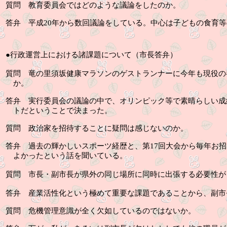
質問
教育委員会ではどのような議論をしたのか。
答弁
平成
20
年から数回議論をしている。中心は子どもの食育等
●
行政運営上における諸課題について（市長答弁）
竜の里
質問
須坂健康マラソンのゲストランナーに今年も現役の
か。
答弁
実行委員会の議論の中で、オリンピック等で素晴らしい成
トだということで決まった。
質問
政治家を招待することに疑問は感じないのか。
答弁
過去の輝かしいスポーツ経歴と、第
17
回大会から毎年お招
よかったという話を聞いている。
質問
市長・副市長が県外の同じ場所に同時に出張する必要性が
答弁
産業活性化という極めて重要な課題であることから、副市
質問
危機管理意識が全く欠如しているのではないか。