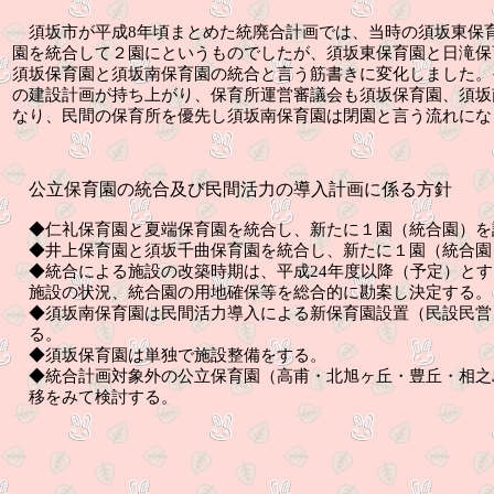
須坂市が平成
8
年頃まとめた統廃合計画では、当時の須坂東保
園を統合して２園にというものでしたが、須坂東保育園と日滝保
須坂保育園と須坂南保育園の統合と言う筋書きに変化しました。
の建設計画が持ち上がり、保育所運営審議会も須坂保育園、須坂
なり、民間の保育所を優先し須坂南保育園は閉園と言う流れにな
公立保育園の統合及び民間活力の導入計画に係る方針
◆
仁礼保育園と夏端保育園を統合し、新たに１園（統合園）を
◆
井上保育園と須坂千曲保育園を統合し、新たに１園（統合園
◆
統合による施設の改築時期は、平成
24
年度以降（予定）とす
施設の状況、統合園の用地確保等を総合的に勘案し決定する。
◆
須坂南保育園は民間活力導入による新保育園設置（民設民営
る。
◆
須坂保育園は単独で施設整備をする。
◆
統合計画対象外の公立保育園（高甫・北旭ヶ丘・豊丘・相之
移をみて検討する。