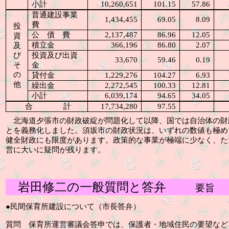
小計
10,260,651
101.15
57.86
普通建設事業
1,434,455
69.05
8.09
費
投
公債費
2,137,487
86.96
12.05
資
積立金
366,196
86.80
2.07
及
び
投資及び出資
33,670
59.46
0.19
そ
金
の
貸付金
1,229,276
104.27
6.93
他
繰出金
2,272,545
100.33
12.81
小計
6,039,174
94.65
34.05
合 計
17,734,280
97.55
北海道夕張市の財政破綻が問題化して以降、国では自治体の財
とを義務化しました。須坂市の財政状況は、いずれの数値も極め
健全財政にも限度があります。政策的な事業が極端に少なく、た
営に大いに疑問が残ります。
岩田修二の一般質問と答弁
要旨
●
民間保育所建設について（市長答弁）
質問
保育所運営審議会答申では、保護者・地域住民の要望など