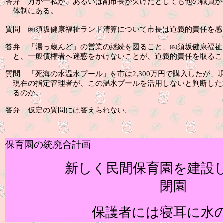
答弁
万が一私が、あるいは副市長が欠けたとしても他の職員が
体制にある。
質問
㈱須坂健康福祉ランド清算について市長は道義的責任を感
答弁
「湯っ蔵んど」の営業の継続を図ること、㈱須坂健康福祉
と、一般債権者へ迷惑をかけないことが、道義的責任を取るこ
質問
「死海の水温水プール」を市は
2,300
万円で購入したが、
現在の指定管理者が、この温水プールを活用しないと判断した
るのか。
答弁
仮定の質問には答えられない。
保育園の統廃合計画
新しく民間保育園を建設し
閉園
保護者には寝耳に水