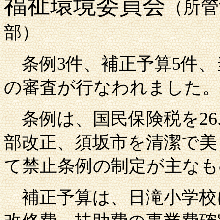
福祉環境委員会
（所管
部）
条例
3件、補正予算5件、
の審査が行なわれました。
条例は、国民保険税を
2
部改正、
須坂市
を清潔で美
て禁止条例の制定が主なも
補正予算は、日滝小学校