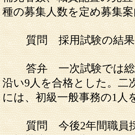
種の募集人数を定め募集案
質問
採用試験の結
答弁
一次試験では総
沿い9人を合格とした。二
には、初級一般事務の1人
質問
今後
2年間職員