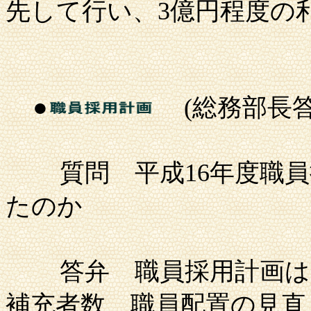
先して行い、
3億円程度の
●
(総務部長答
質問
平成
16年度職
たのか
答弁
職員採用計画は
補充者数、職員配置の見直