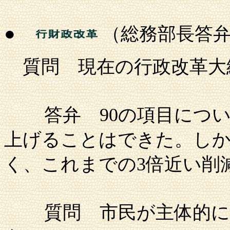
●
（総務部長答
質問
現在の行政改革大
答弁
90の項目につ
上げることはできた。しか
く、これまでの3倍近い削
質問
市民が主体的に