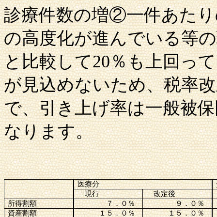
診療件数の増②一件あたり
の高度化が進んでいる等の
と比較して
20％も上回っ
が見込めないため、税率
で、引き上げ率は一般被保険者
なります。
医療分
現行
改定後
所得割額
７．０％
９．０％
資産割額
１５．０％
１５．０％