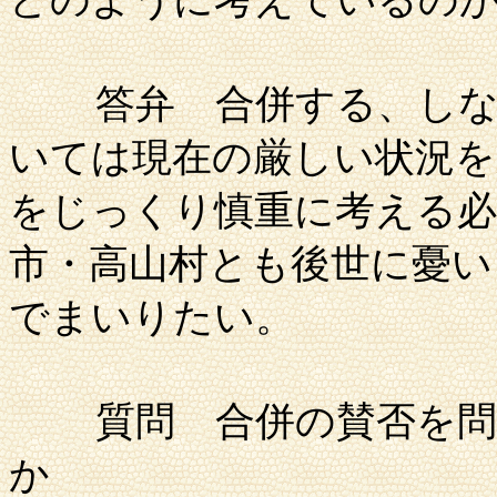
どのように考えているの
答弁
合併する、しな
いては現在の厳しい状況
をじっくり慎重に考える
市
・
高山村
とも後世に憂い
でまいりたい。
質問
合併の賛否を問
か