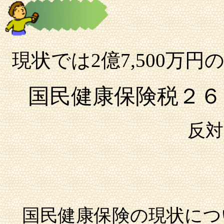
現状では
2億7,500万
国民健康保険税２６
反対したけど採
国民健康保険の現状につ