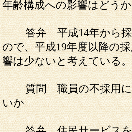
年齢構成への影響はどうか
答弁
平成
14年から
ので、平成19年度以降の
響は少ないと考えている。
質問
職員の不採用に
いか
答弁
住民サービスを