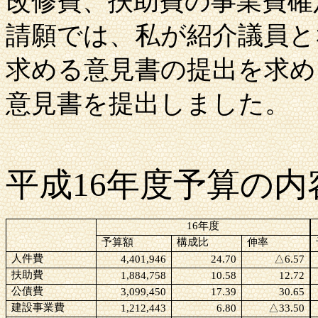
改修費、扶助費の事業費確
請願では、私が紹介議員と
求める意見書の提出を求め
意見書を提出しました。
平成16年度予算の内
16年度
予算額
構成比
伸率
人件費
4,401,946
24.70
△
6.57
扶助費
1,884,758
10.58
12.72
公債費
3,099,450
17.39
30.65
建設事業費
1,212,443
6.80
△
33.50