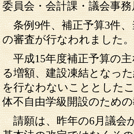
委員会・会計課・議会事務
条例
9件、補正予算3件、
の審査が行なわれました。
平成
15年度補正予算の
る増額、建設凍結となった
を行なわないこととしたこ
体不自由学級開設のための
請願は、昨年の
6月議会