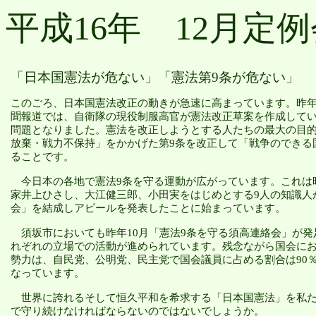
平成16年 12月定例
「日本国憲法が危ない」「憲法第
9条が危ない」
このごろ、日本国憲法改正の動きが急速に高まっています。昨
聞報道では、自衛隊の現役制服高官が憲法改正草案を作成して
問題となりました。憲法を改正しようとする人たちの最大の目
放棄・戦力不保持」をかかげた第
9条を改正して「戦争のできる
ることです。
今日本の各地で憲法
9条を守る運動が広がっています。これは
家井上ひさし、大江健三郎、小田実をはじめとする9人の知識人
会」を結成しアピールを発表したことに始まっています。
須坂市
においても昨年
10月「憲法9条を守る須高連絡会」が発
れぞれの立場での活動が進められています。残念ながら国会に
勢力は、自民党、公明党、民主党で国会議員に占める割合は90
なっています。
世界に誇れるそして恒久平和を希求する「日本国憲法」を私
で守り続けなければならないのではないでしょうか。