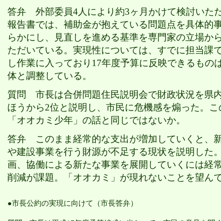
答弁
外部委員
4人により約3ヶ月かけて検討いた
報告書では、補助金が抱えている問題点を具体的
らかにし、見直しを進める基準を専門家の立場か
ただいている。実現性については、すでに担当課
し作業に入っており17年度予算に反映できるもの
体と調整している。
質問
市長は合併問題住民説明会で財政状況を県
ほうから
2位と説明し、市民に危機感を煽った。こ
「オオカミ少年」の話と同じではないか。
答弁
このまま経常的な支出が増加していくと、
や建設事業を行う財源が不足する現状を説明した
画、協働による新たな事業を展開していくには経
削減が課題。「オオカミ」が現れないことを望ん
●
市長公約の実現に向けて（市長答弁）