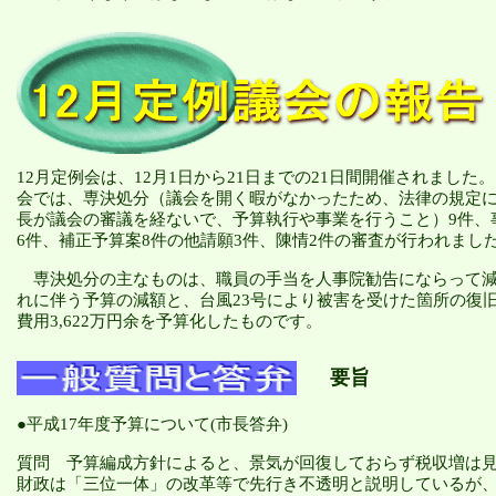
12月定例会は、12月1日から21日までの21日間開催されました。
会では、専決処分（議会を開く暇がなかったため、法律の規定
長が議会の審議を経ないで、予算執行や事業を行うこと）9件、
6件、補正予算案8件の他請願3件、陳情2件の審査が行われまし
専決処分の主なものは、職員の手当を人事院勧告にならって
れに伴う予算の減額と、台風
23号により被害を受けた箇所の復
費用3,622万円余を予算化したものです。
要旨
●
平成
17年度予算について(市長答弁)
質問
予算編成方針によると、景気が回復しておらず税収増は
財政は「三位一体」の改革等で先行き不透明と説明しているが